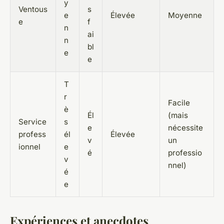
y
Ventous
s
e
Élevée
Moyenne
e
f
n
ai
n
bl
e
e
T
r
Facile
è
Él
(mais
Service
s
e
nécessite
profess
él
Élevée
v
un
ionnel
e
é
professio
v
nnel)
é
e
Expériences et anecdotes