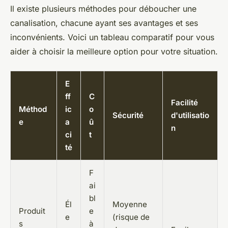
Il existe plusieurs méthodes pour déboucher une
canalisation, chacune ayant ses avantages et ses
inconvénients. Voici un tableau comparatif pour vous
aider à choisir la meilleure option pour votre situation.
E
ff
C
Facilité
Méthod
ic
o
Sécurité
d'utilisatio
e
a
û
n
ci
t
té
F
ai
bl
Él
Moyenne
Produit
e
e
(risque de
s
à