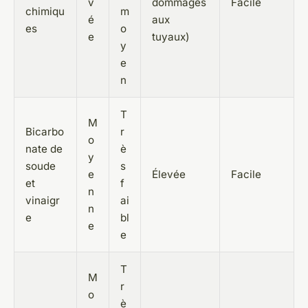
v
dommages
Facile
chimiqu
m
é
aux
es
o
e
tuyaux)
y
e
n
T
M
Bicarbo
r
o
nate de
è
y
soude
s
e
Élevée
Facile
et
f
n
vinaigr
ai
n
e
bl
e
e
T
M
r
o
è