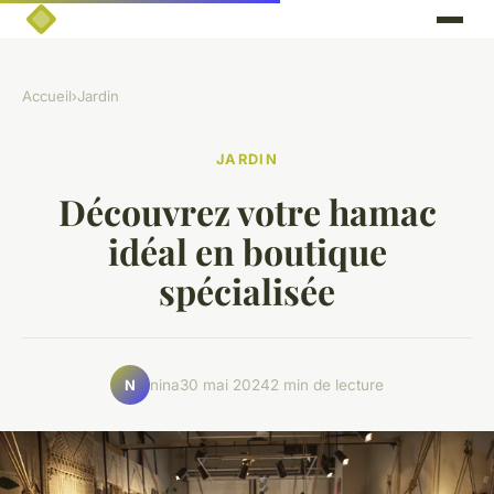
Accueil
›
Jardin
JARDIN
Découvrez votre hamac
idéal en boutique
spécialisée
nina
30 mai 2024
2 min de lecture
N