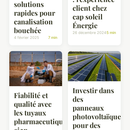
solutions
client chez
rapides pour
cap soleil
canalisation
Énergie
bouchée
26 décembre 2024
5 min
4 février 2025
7 min
Investir dans
Fiabilité et
des
qualité avec
panneaux
les tuyaux
photovoltaïques
pharmaceutiques
pour des