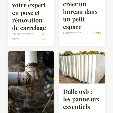
créer un
votre expert
bureau dans
en pose et
un petit
rénovation
espace
de carrelage
6 novembre 2023
5 min
25 septembre
5
2025
min
Dalle osb :
les panneaux
essentiels