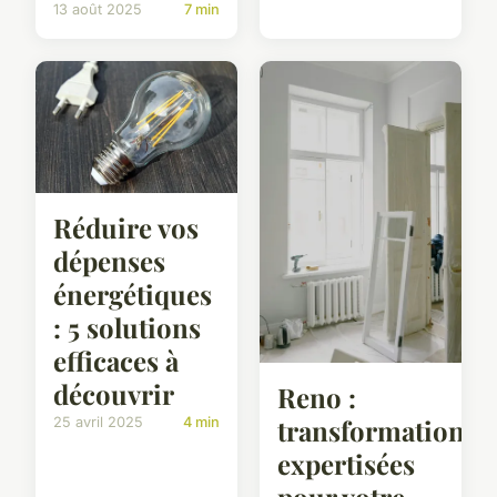
13 août 2025
7 min
Réduire vos
dépenses
énergétiques
: 5 solutions
efficaces à
découvrir
Reno :
transformations
25 avril 2025
4 min
expertisées