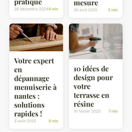
pratique
mesure
26 décembre 2024
6 min
30 avril 2025
5 min
Votre expert
10 idées de
en
design pour
dépannage
votre
menuiserie à
terrasse en
nantes :
résine
solutions
rapides !
10 février 2025
7 min
3 août 2025
9 min