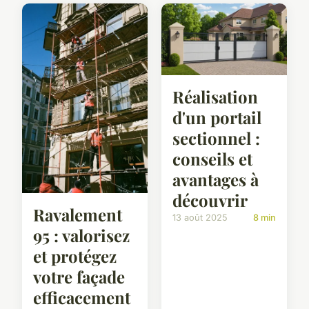
Réalisation
d'un portail
sectionnel :
conseils et
avantages à
découvrir
Ravalement
13 août 2025
8 min
95 : valorisez
et protégez
votre façade
efficacement