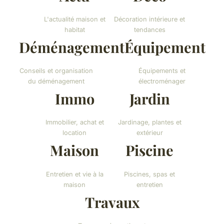
L'actualité maison et
Décoration intérieure et
habitat
tendances
Déménagement
Équipement
Conseils et organisation
Équipements et
du déménagement
électroménager
Immo
Jardin
Immobilier, achat et
Jardinage, plantes et
location
extérieur
Maison
Piscine
Entretien et vie à la
Piscines, spas et
maison
entretien
Travaux